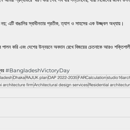
 আমরা শ্রদ্ধাভরে স্মরণ করি সেই সব বীর সন্তানদের, যারা নিজেদের জীবন উৎস
।
খ নয়; এটি বাঙালির স্বাধীনতার প্রতীক, ত্যাগ ও সাহসের এক উজ্জ্বল অধ্যায়।
ব পালন করি এবং দেশের উন্নয়নে অবদান রেখে বিজয়ের চেতনাকে আরও শক্তিশাল
বর 
#BangladeshVictoryDay
ladesh
Dhaka
RAJUK plan
DAP 2022-2035
FARCalculation
studio16arch
 architecture firm
Architectural design services
Residential architectu