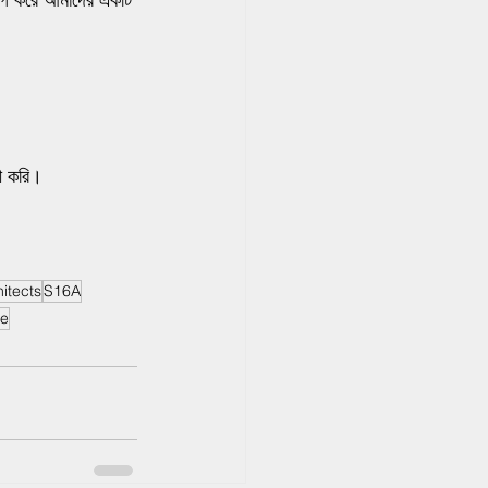
র্গ করে আমাদের একটি 
ী করি।
itects
S16A
re