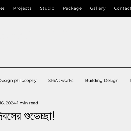
ces
Projects
Studio
Package
Gallery
Contac
 , Bangladesh , Architects , Engineers , designer, RAJUK , CDA , Chittagong
nayan Kartripakkha)
,চট্টগ্রাম উন্নয়ন কর্তৃপক্ষ ,সি.ডি.এ
Design philosophy
S16A : works
Building Design
16, 2024
1 min read
ction
Studio 16 Architects Team
S16A : Branding
বসের শুভেচ্ছা!