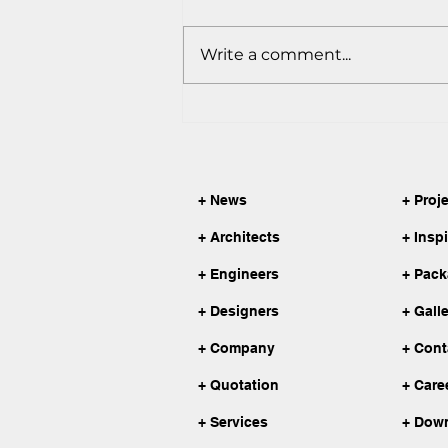
Write a comment...
RAJUK FAR Calculator
Bidhimala & DAP 2025 for
Dhaka — Now Free to Use on
Our Website
+ News
+ Proj
+ Architects
+ Insp
+ Engineers
+ Pac
+ Designers
+ Gall
+ Company
+ Cont
+ Quotation
+ Care
+ Services
+ Dow