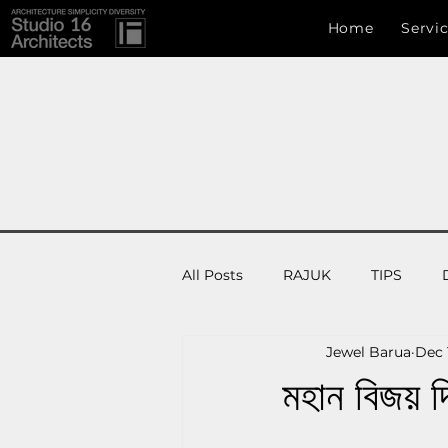
Studio 16 architects
Home
Servi
Studio 16 Architects
ARCHITECTURE SIMPLICITY DIVERSITY
info.s16a@gmail.com
, +8801717222907,Uttara, Dhaka
Development Authority (CDA) , RAJUK (Rajdhani Un
ঢাকা , ঢাকা বিভাগ , বাংলাদেশ, চট্টগ্রাম , সিলেট ,রাজধানী উন্নয়ন কর্তৃপক্ষ ( রাজউক ) 
All Posts
RAJUK
TIPS
Jewel Barua
Dec 
Landscape Design
Constru
মহান বিজয় দি
Architecture