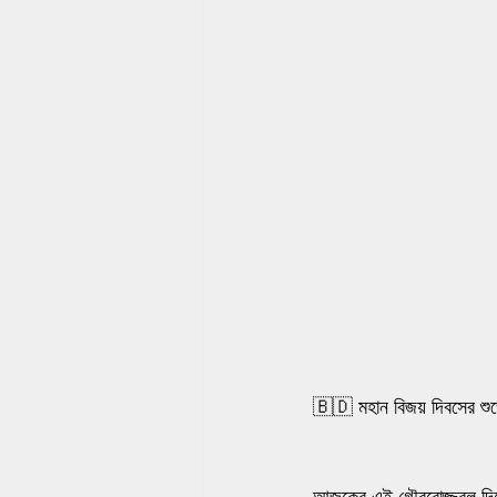
🇧🇩 মহান বিজয় দিবসের শুভ