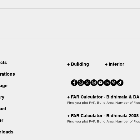
Inde
Celebrating Shuvo
Noboborsho 1433: A Fresh
Start in Bangladesh
ects
+ Building
+ Interior
irations
kage
+ FAR Calculator · Bidhimala & D
ery
Find you plot FAR, Build Area, Number of Floor
act
+ FAR Calculator · Bidhimala 2008
er
Find you plot FAR, Build Area, Number of Floor
nloads