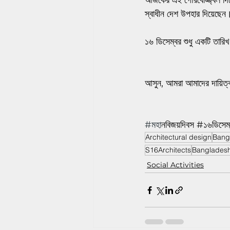
আজকের এই গৌরবোজ্জ্বল দিনে
স্বাধীন দেশ উপহার দিয়েছেন
১৬ ডিসেম্বর শুধু একটি তারি
আসুন, আমরা আমাদের দায়িত্
#মহ
ানবিজয়দিবস #১৬ডিসেম্
Architectural design
Bang
S16Architects
Bangladeshi
Social Activities