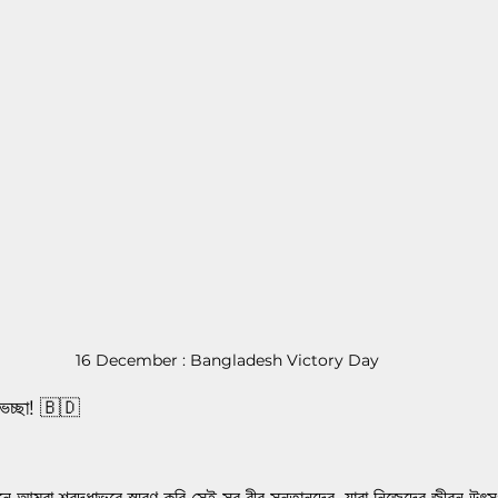
16 December : Bangladesh Victory Day
েচ্ছা! 🇧🇩