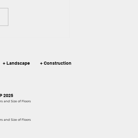
pendence Day
+ Landscape
+ Construction
AP 2025
s and Size of Floors
s and Size of Floors