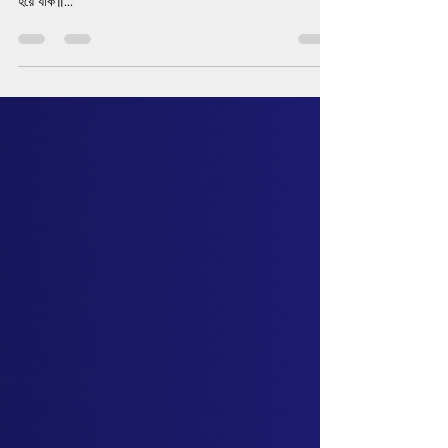
Apr 14, 2024
1 min read
শুভ নববর্ষ ১৪৩১
শুভ নববর্ষ ১৪৩১ সবাইকে পহেলা বৈশাখের শুভেচ্ছা। এসো, এসো, এসো
হে বৈশাখ। তাপসনিশ্বাসবায়ে মুমূর্ষুরে দাও উড়ায়ে, বৎসরের আবর্জনা দূর
হয়ে যাক॥...