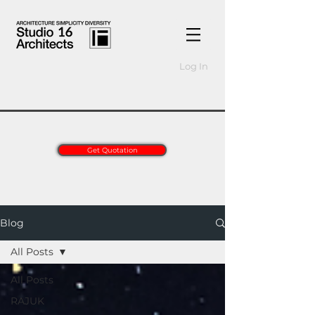
Log In
Get Quotation
Blog
All Posts
All Posts
RAJUK