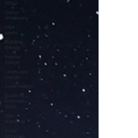
TIPS
Design
philosophy
S16A :
works
Building
Design
Interior
Design
Landscape
Design
Construction
Studio 16
Architects
Team
S16A :
Branding
Social
Activities